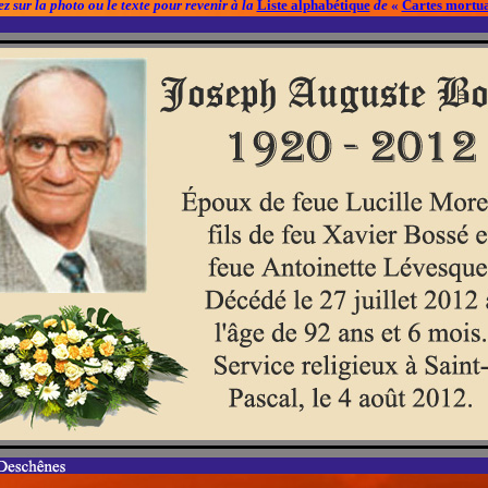
z sur la photo ou le texte pour revenir à la
Liste alphabétique
de
«
Cartes mortua