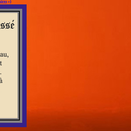
ires
»)