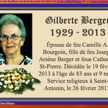
z sur la photo ou le texte pour revenir à la
Liste alphabétique
de
«
Cartes mortua