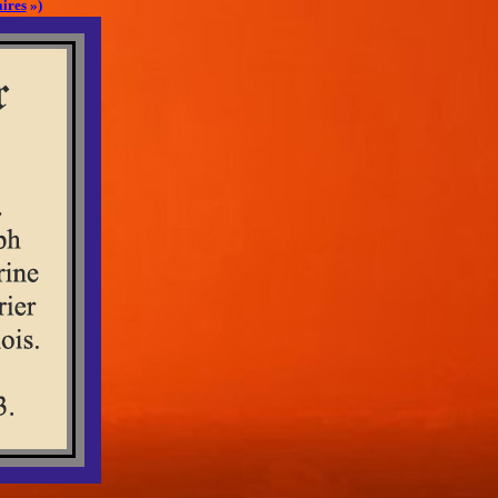
ires
»)