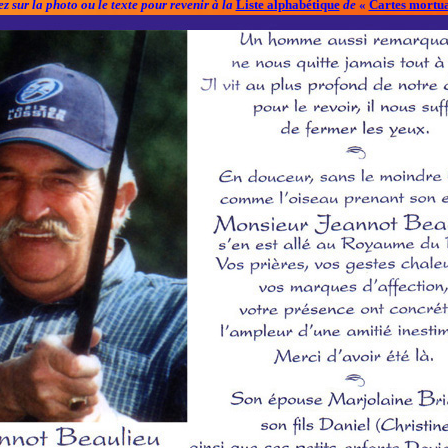
z sur la photo ou le texte pour revenir à la
Liste alphabétique
de
«
Cartes mortua