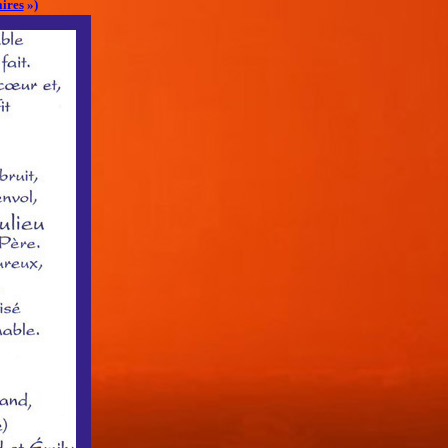
ires
»)